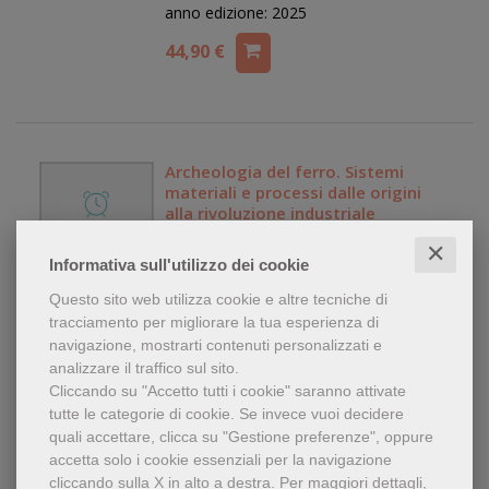
anno edizione: 2025
44,90 €
Archeologia del ferro. Sistemi
materiali e processi dalle origini
alla rivoluzione industriale
Marco Cima
✕
Informativa sull'utilizzo dei cookie
Libro
editore:
Nautilus Torino
Questo sito web utilizza cookie e altre tecniche di
tracciamento per migliorare la tua esperienza di
anno edizione: 2025
navigazione, mostrarti contenuti personalizzati e
25,00 €
analizzare il traffico sul sito.
Cliccando su "Accetto tutti i cookie" saranno attivate
tutte le categorie di cookie.
Se invece vuoi decidere
quali accettare, clicca su "Gestione preferenze", oppure
accetta solo i cookie essenziali per la navigazione
Chiavi, codici e segreti. Tecniche di
cliccando sulla X in alto a destra.
Per maggiori dettagli,