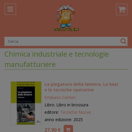
Chimica industriale e tecnologie
manufatturiere
La piegatura della lamiera. Le basi
e le tecniche operative
Emiliano Corrieri
Libro: Libro in brossura
editore:
Tecniche Nuove
anno edizione: 2025
27,90 €