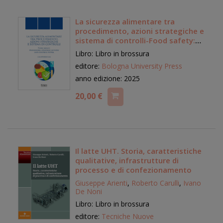
La sicurezza alimentare tra
procedimento, azioni strategiche e
sistema di controlli-Food safety:
procedures, strategic actions and
Libro: Libro in brossura
control system
editore:
Bologna University Press
anno edizione: 2025
20,00 €
Il latte UHT. Storia, caratteristiche
qualitative, infrastrutture di
processo e di confezionamento
Giuseppe Arienti
,
Roberto Carulli
,
Ivano
De Noni
Libro: Libro in brossura
editore:
Tecniche Nuove