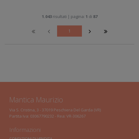
1.043
risultati | pagina:
1
di
87
1
Mantica Maurizio
Via S. Cristina, 3 - 37019 Peschiera Del Garda (VR)
Partita Iva: 03067790232 - Rea: VR-306267
Informazioni
CONDIZIONI DI VENDITA