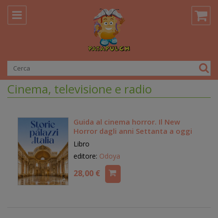
Cinema, televisione e radio
Guida al cinema horror. Il New
Horror dagli anni Settanta a oggi
Libro
editore:
Odoya
28,00 €