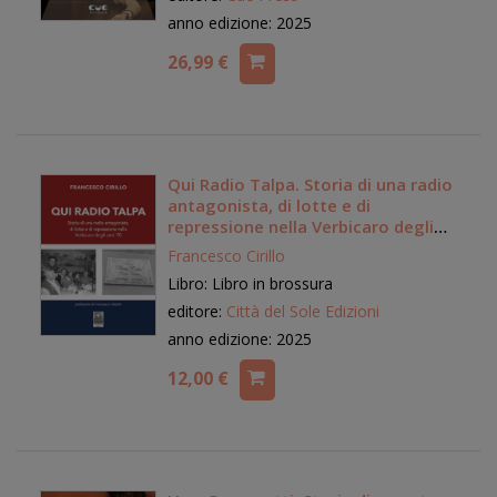
anno edizione: 2025
26,99 €
Qui Radio Talpa. Storia di una radio
antagonista, di lotte e di
repressione nella Verbicaro degli
anni '70
Francesco Cirillo
Libro: Libro in brossura
editore:
Città del Sole Edizioni
anno edizione: 2025
12,00 €