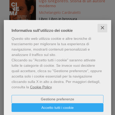
Ugo Gregoretti. Storia di un autore
moderno
Michelangelo Cardinaletti
Libro: Libro in brossura
editore:
Mimesis
✕
Informativa sull'utilizzo dei cookie
anno edizione: 2025
Questo sito web utilizza cookie e altre tecniche di
28,00 €
tracciamento per migliorare la tua esperienza di
navigazione, mostrarti contenuti personalizzati e
analizzare il traffico sul sito.
Cliccando su "Accetto tutti i cookie" saranno attivate
tutte le categorie di cookie.
Se invece vuoi decidere
Cinecritica. Periodico di cultura
quali accettare, clicca su "Gestione preferenze", oppure
cinematografica del sindacato
accetta solo i cookie essenziali per la navigazione
nazionale critici cinematografici
cliccando sulla X in alto a destra.
Per maggiori dettagli,
italiani. Volume Vol. 119-120
Libro: Libro in brossura
consulta la
Cookie Policy
.
editore:
Edizioni Sabinae
anno edizione: 2025
Gestione preferenze
18,00 €
Accetto tutti i cookie