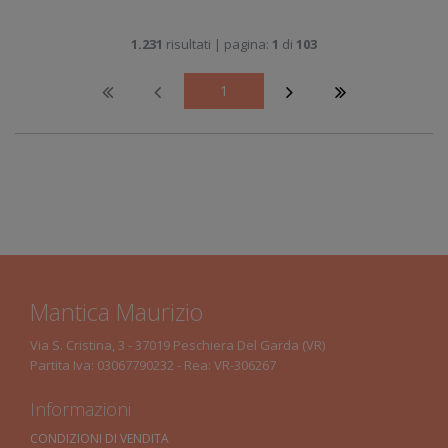
1.231
risultati | pagina:
1
di
103
1
Mantica Maurizio
Via S. Cristina, 3 - 37019 Peschiera Del Garda (VR)
Partita Iva: 03067790232 - Rea: VR-306267
Informazioni
CONDIZIONI DI VENDITA