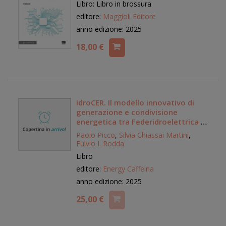
Libro: Libro in brossura
editore:
Maggioli Editore
anno edizione: 2025
18,00 €
IdroCER. Il modello innovativo di
generazione e condivisione
energetica tra Federidroelettrica e
Fondazione CER Italia
Paolo Picco
,
Silvia Chiassai Martini
,
Fulvio I. Rodda
Libro
editore:
Energy Caffeina
anno edizione: 2025
25,00 €