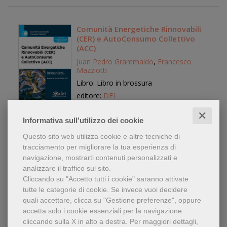
Comunità Energetiche Rinnovabili
(CER) e AutoConsumo Collettivo
(ACC)
Juan Pedro Grammaldo
,
Francesco
Mazziotti
Libro: Libro in brossura
editore:
DEI
anno edizione: 2025
✕
Informativa sull'utilizzo dei cookie
28,00 €
Questo sito web utilizza cookie e altre tecniche di
tracciamento per migliorare la tua esperienza di
navigazione, mostrarti contenuti personalizzati e
analizzare il traffico sul sito.
Cliccando su "Accetto tutti i cookie" saranno attivate
Hydrogen Renaissance. How Sedes
tutte le categorie di cookie.
Se invece vuoi decidere
H fulfills the UN 2030 agenda and
quali accettare, clicca su "Gestione preferenze", oppure
the European green deal
accetta solo i cookie essenziali per la navigazione
Gioele Magaldi
cliccando sulla X in alto a destra.
Per maggiori dettagli,