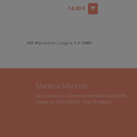
14,00 €
167.412
risultati | pagina:
1
di
13951
Mantica Maurizio
Via S. Cristina, 3 - 37019 Peschiera Del Garda (VR)
Partita Iva: 03067790232 - Rea: VR-306267