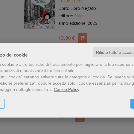
Cristina Petit
Libro: Libro rilegato
editore:
Pulce
anno edizione: 2025
13,90 €
Rifiuto tutto e accet
zzo dei cookie
a cookie e altre tecniche di tracciamento per migliorare la tua esperien
La piccola terra di carta
nalizzati e analizzare il traffico sul sito.
tti i cookie" saranno attivate tutte le categorie di cookie.
Se invece vuo
Agnès De Lestrade
estione preferenze", oppure accetta solo i cookie essenziali per la navi
Libro: Libro rilegato
maggiori dettagli, consulta la
Cookie Policy
.
editore:
Pane e Sale
anno edizione: 2025
8,90 €