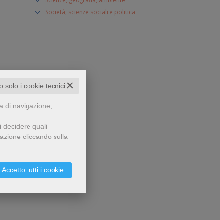
Scienze, geografia, ambiente
Società, scienze sociali e politica
✕
to solo i cookie tecnici
za di navigazione,
i decidere quali
gazione cliccando sulla
Accetto tutti i cookie