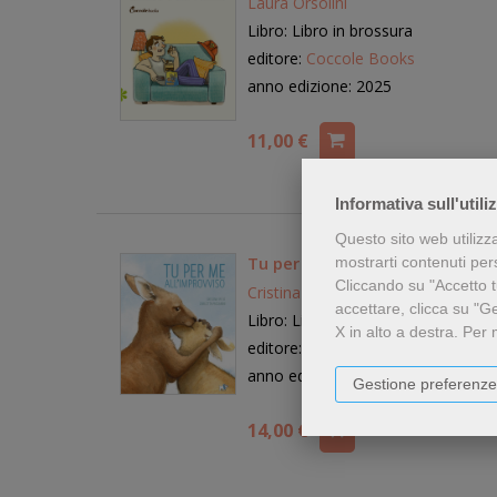
Laura Orsolini
Libro: Libro in brossura
editore:
Coccole Books
anno edizione: 2025
11,00 €
Informativa sull'utili
Questo sito web utilizz
Tu per me all'improvviso
mostrarti contenuti perso
Cliccando su "Accetto tu
Cristina Petit
accettare, clicca su "G
Libro: Libro rilegato
X in alto a destra.
Per 
editore:
Pulce
anno edizione: 2025
Gestione preferenze
14,00 €