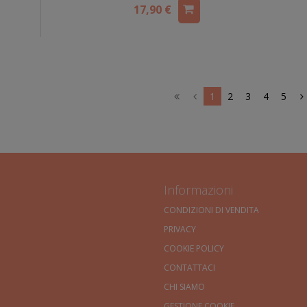
17,90 €
1
2
3
4
5
Informazioni
CONDIZIONI DI VENDITA
PRIVACY
COOKIE POLICY
CONTATTACI
CHI SIAMO
GESTIONE COOKIE