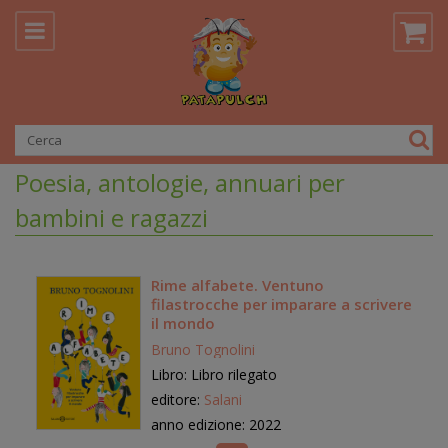
Poesia, antologie, annuari per
bambini e ragazzi
Rime alfabete. Ventuno
filastrocche per imparare a scrivere
il mondo
Bruno Tognolini
Libro: Libro rilegato
editore:
Salani
anno edizione: 2022