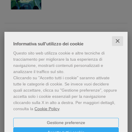
Crescendo
✕
Informativa sull'utilizzo dei cookie
Antonio Ferrara
Libro: Libro rilegato
Questo sito web utilizza cookie e altre tecniche di
editore:
Sabir Editore
tracciamento per migliorare la tua esperienza di
navigazione, mostrarti contenuti personalizzati e
anno edizione: 2025
analizzare il traffico sul sito.
17,00 €
Cliccando su "Accetto tutti i cookie" saranno attivate
tutte le categorie di cookie.
Se invece vuoi decidere
quali accettare, clicca su "Gestione preferenze", oppure
accetta solo i cookie essenziali per la navigazione
cliccando sulla X in alto a destra.
Per maggiori dettagli,
Nel tuo abbraccio
consulta la
Cookie Policy
.
Anna Sarfatti
Gestione preferenze
Libro: Libro rilegato
editore:
Carthusia