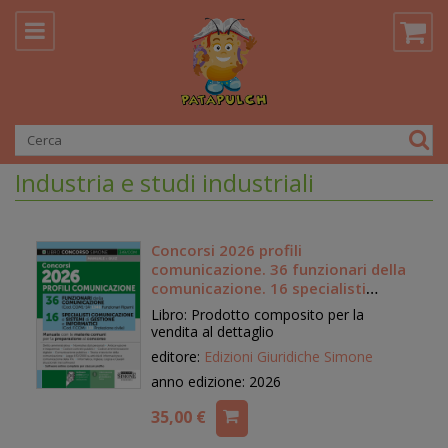
Industria e studi industriali
Concorsi 2026 profili
comunicazione. 36 funzionari della
comunicazione. 16 specialisti
comunicazione e sistemi di
Libro: Prodotto composito per la
gestione e informatici. Manuale
vendita al dettaglio
con le materie comuni per la
editore:
Edizioni Giuridiche Simone
preparazione al concorso
anno edizione: 2026
35,00 €