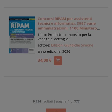
Concorsi RIPAM per assistenti
tecnici e informatici, 3997 varie
amministrazioni, 1100 Ministero
della Difesa. Manuale
Libro: Prodotto composito per la
vendita al dettaglio
editore:
Edizioni Giuridiche Simone
anno edizione: 2026
34,00 €
9.324
risultati | pagina:
1
di
777