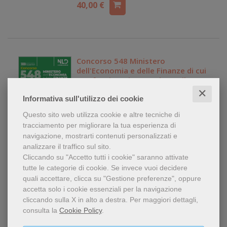
40,00 €
Concorso 548 Ministero
dell'Economia e delle Finanze di cui
485 funzionari. Manuale per il
profilo da 69 funzionari
✕
Libro: Libro in brossura
Informativa sull'utilizzo dei cookie
amministrativo contabili (cod.
editore:
Nld Concorsi
Cont) completo di teoria e quiz
Questo sito web utilizza cookie e altre tecniche di
anno edizione: 2026
tracciamento per migliorare la tua esperienza di
43,00 €
navigazione, mostrarti contenuti personalizzati e
analizzare il traffico sul sito.
Cliccando su "Accetto tutti i cookie" saranno attivate
tutte le categorie di cookie.
Se invece vuoi decidere
quali accettare, clicca su "Gestione preferenze", oppure
accetta solo i cookie essenziali per la navigazione
Concorso 548 Ministero
cliccando sulla X in alto a destra.
Per maggiori dettagli,
dell'Economia e delle Finanze di cui
consulta la
Cookie Policy
.
485 funzionari. Manuale per il
profilo da 78 funzionari giuridico
Libro: Libro in brossura