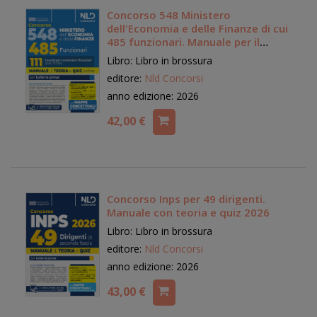
Concorso 548 Ministero
dell'Economia e delle Finanze di cui
485 funzionari. Manuale per il
profilo da 111 funzionari
Libro: Libro in brossura
economico finanziari (cod. Econ)
editore:
Nld Concorsi
completo di teoria e quiz
anno edizione: 2026
42,00 €
Concorso Inps per 49 dirigenti.
Manuale con teoria e quiz 2026
Libro: Libro in brossura
editore:
Nld Concorsi
anno edizione: 2026
43,00 €