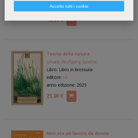
editore:
edizioni Dedalo
Accetto tutti i cookie
anno edizione: 2025
18,00 €
Teoria della natura
Johann Wolfgang Goethe
Libro: Libro in brossura
editore:
SE
anno edizione: 2025
25,00 €
Non era un lavoro da donne