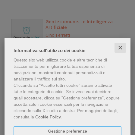
Gente comune… e Intelligenza
Artificiale
Gino Ferretti
Libro
✕
editore:
La Compagnia della Stampa
Informativa sull'utilizzo dei cookie
anno edizione: 2025
Questo sito web utilizza cookie e altre tecniche di
tracciamento per migliorare la tua esperienza di
14,00 €
navigazione, mostrarti contenuti personalizzati e
analizzare il traffico sul sito.
Cliccando su "Accetto tutti i cookie" saranno attivate
tutte le categorie di cookie.
Se invece vuoi decidere
quali accettare, clicca su "Gestione preferenze", oppure
Il codice di Schrödinger. Come la
accetta solo i cookie essenziali per la navigazione
meccanica quantistica ha
cliccando sulla X in alto a destra.
Per maggiori dettagli,
rivoluzionato la fisica, la filosofia e
consulta la
Cookie Policy
.
la tecnologia
Riccardo Adami
Libro: Libro in brossura
Gestione preferenze