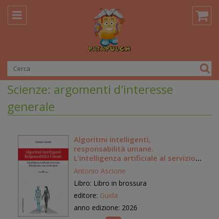
Scienze: argomenti d'interesse
generale
Algoritmi intelligenti,
responsabilità umane.
L’intelligenza artificiale al servizio
delle persone, non al loro posto
Antonio Ascione
Libro: Libro in brossura
editore:
Guida
anno edizione: 2026