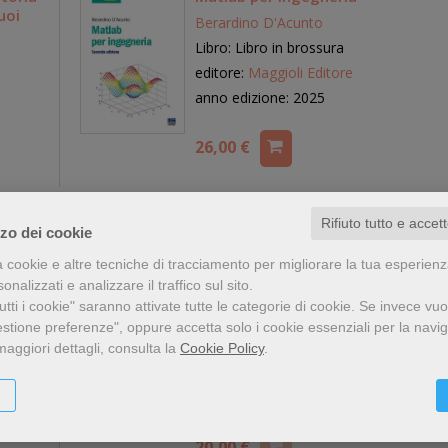
uoi
Berardino D'Acunto
Libro: Libro in brossura
editore:
Maggioli Editore
anno edizione: 2025
26,00 €
Rifiuto tutto e accet
zzo dei cookie
a cookie e altre tecniche di tracciamento per migliorare la tua esperien
nalizzati e analizzare il traffico sul sito.
asca e
Le ruote del riso. Coltivazione,
tti i cookie" saranno attivate tutte le categorie di cookie.
Se invece vuo
anità
lavorazione e storia in Piemonte,
Lombardia, Veneto ed Emilia-
estione preferenze", oppure accetta solo i cookie essenziali per la navi
Romagna
maggiori dettagli, consulta la
Cookie Policy
.
Libro: Libro in brossura
editore:
Thèodolite
anno edizione: 2025
20,00 €