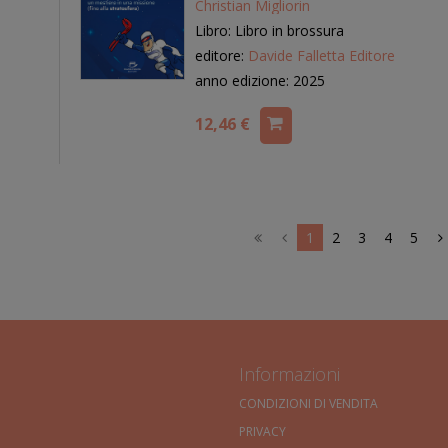
Christian Migliorin
Libro: Libro in brossura
editore:
Davide Falletta Editore
anno edizione: 2025
12,46 €
1
2
3
4
5
Informazioni
CONDIZIONI DI VENDITA
PRIVACY