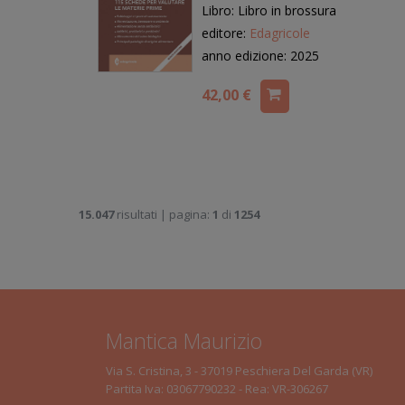
Libro: Libro in brossura
editore:
Edagricole
anno edizione: 2025
42,00 €
15.047
risultati | pagina:
1
di
1254
Mantica Maurizio
Via S. Cristina, 3 - 37019 Peschiera Del Garda (VR)
Partita Iva: 03067790232 - Rea: VR-306267