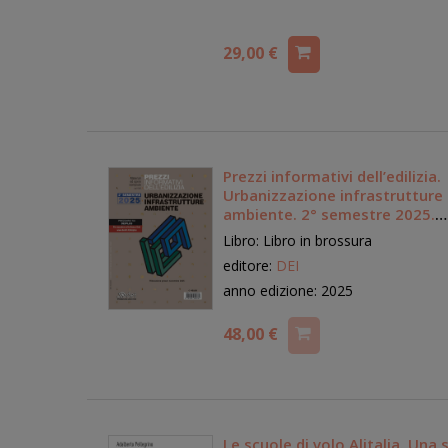
29,00 €
Prezzi informativi dell’edilizia.
Urbanizzazione infrastrutture
ambiente. 2° semestre 2025.
Materiali e opere compiute.
Libro: Libro in brossura
Rilevazione prezzi novembre 
editore:
DEI
anno edizione: 2025
48,00 €
Le scuole di volo Alitalia. Una 