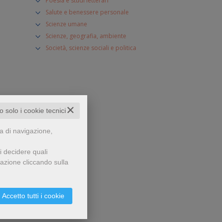
Poesia e studi letterari
Salute e benessere personale
Scienze umane
Scienze, geografia, ambiente
Società, scienze sociali e politica
✕
to solo i cookie tecnici
za di navigazione,
i decidere quali
gazione cliccando sulla
Accetto tutti i cookie