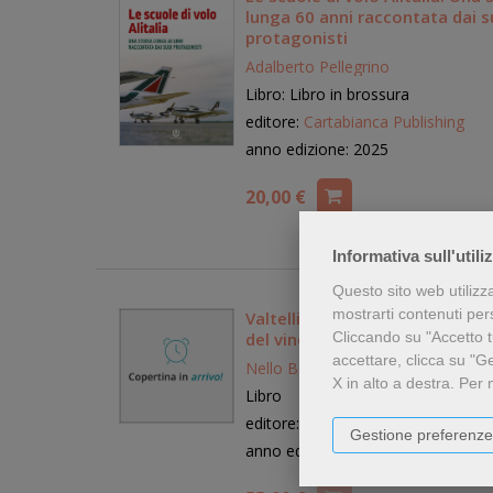
lunga 60 anni raccontata dai s
protagonisti
Adalberto Pellegrino
Libro: Libro in brossura
editore:
Cartabianca Publishing
anno edizione: 2025
20,00 €
Informativa sull'utili
Questo sito web utilizz
mostrarti contenuti perso
Valtellina culla della chiavenn
Cliccando su "Accetto tu
del vino. Testimonianza di um
accettare, clicca su "G
Nello Bongiolatti
,
Elisa Bongiolatti
X in alto a destra.
Per 
Libro
editore:
Stefanoni Editrice
Gestione preferenze
anno edizione: 2025