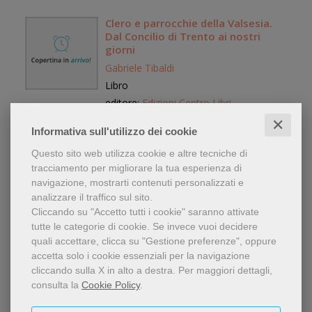
Clero e parrocchie della Valsesia.
Dal Concilio di Trento ai nostri
giorni
Gabriele Tibaldi
Libro
editore:
Edizioni Centro Libri
anno edizione: 2025
✕
Informativa sull'utilizzo dei cookie
30,00 €
Questo sito web utilizza cookie e altre tecniche di
tracciamento per migliorare la tua esperienza di
navigazione, mostrarti contenuti personalizzati e
analizzare il traffico sul sito.
Cliccando su "Accetto tutti i cookie" saranno attivate
Trentino-Tirolo. Il denaro usato
tutte le categorie di cookie.
Se invece vuoi decidere
dagli avi
quali accettare, clicca su "Gestione preferenze", oppure
Lino Bonazza
accetta solo i cookie essenziali per la navigazione
Libro
cliccando sulla X in alto a destra.
Per maggiori dettagli,
consulta la
Cookie Policy
.
editore:
Rendena
anno edizione: 2025