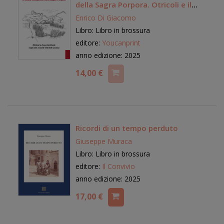
della Sagra Porpora. Otricoli e il
suo territorio negli atti notarili
Enrico Di Giacomo
(XVI-XIX secolo)
Libro: Libro in brossura
editore:
Youcanprint
anno edizione: 2025
14,00 €
Ricordi di un tempo perduto
Giuseppe Muraca
Libro: Libro in brossura
editore:
Il Convivio
anno edizione: 2025
17,00 €