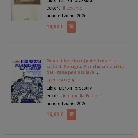
Libro: Libro in brossura
editore:
Il Levante
anno edizione: 2026
10,00 €
Guida filosofico-pedestre della
città di Perugia. Antichissima città
dell’Italia peninsulare
periodicamente traversata da
Luigi Fressoia
correnti d’Oriente e Occidente, di
Libro: Libro in brossura
Settentrione e Meridione. Ed anco
da ignoti soffioni sotterranei
editore:
Intermedia Edizioni
anno edizione: 2026
16,00 €