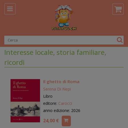
Interesse locale, storia familiare,
ricordi
Il ghetto di Roma
Serena Di Nepi
Libro
editore:
Carocci
anno edizione: 2026
24,00 €