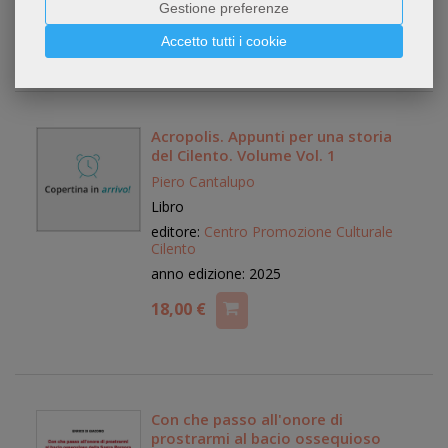
Gestione preferenze
17,00 €
Accetto tutti i cookie
Acropolis. Appunti per una storia
del Cilento. Volume Vol. 1
Piero Cantalupo
Libro
editore:
Centro Promozione Culturale
Cilento
anno edizione: 2025
18,00 €
Con che passo all'onore di
prostrarmi al bacio ossequioso