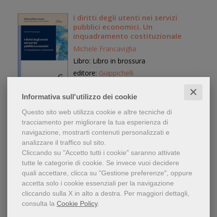
I diritti degli utenti nei servizi
pubblici economici. Un
inquadramento costituzionale
Michele Francaviglia
Libro: Libro in brossura
editore:
Giappichelli
anno edizione: 2025
✕
Informativa sull'utilizzo dei cookie
41,00 €
Questo sito web utilizza cookie e altre tecniche di
tracciamento per migliorare la tua esperienza di
navigazione, mostrarti contenuti personalizzati e
analizzare il traffico sul sito.
Cliccando su "Accetto tutti i cookie" saranno attivate
Le conseguenze giuridiche per le
tutte le categorie di cookie.
Se invece vuoi decidere
istituzioni dell’Unione Europea
quali accettare, clicca su "Gestione preferenze", oppure
dell’accertamento dell'illegittimità
dei propri atti
accetta solo i cookie essenziali per la navigazione
Nicole Lazzerini
cliccando sulla X in alto a destra.
Per maggiori dettagli,
Libro: Libro in brossura
consulta la
Cookie Policy
.
editore:
Giappichelli