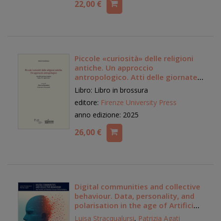
22,00 €
Piccole «curiosità» delle religioni
antiche. Un approccio
antropologico. Atti delle giornate
di studio (Siena, 4-5 aprile 2024)
Libro: Libro in brossura
editore:
Firenze University Press
anno edizione: 2025
26,00 €
Digital communities and collective
behaviour. Data, personality, and
polarisation in the age of Artificial
Intelligence
Luisa Stracqualursi
,
Patrizia Agati