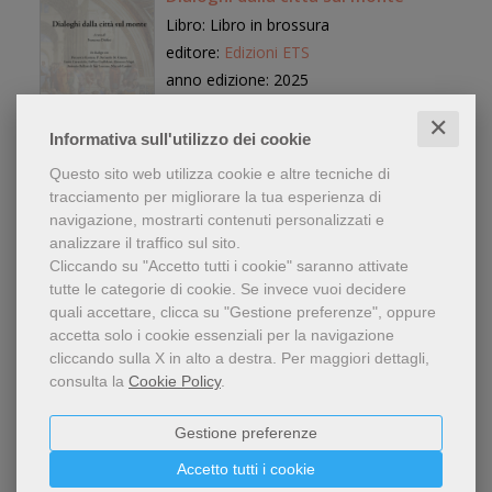
Libro: Libro in brossura
editore:
Edizioni ETS
anno edizione: 2025
12,00 €
✕
Informativa sull'utilizzo dei cookie
Questo sito web utilizza cookie e altre tecniche di
tracciamento per migliorare la tua esperienza di
navigazione, mostrarti contenuti personalizzati e
analizzare il traffico sul sito.
La ricerca della verità
Cliccando su "Accetto tutti i cookie" saranno attivate
Marco Calzoli
tutte le categorie di cookie.
Se invece vuoi decidere
quali accettare, clicca su "Gestione preferenze", oppure
Libro: Libro in brossura
accetta solo i cookie essenziali per la navigazione
editore:
Youcanprint
cliccando sulla X in alto a destra.
Per maggiori dettagli,
anno edizione: 2025
consulta la
Cookie Policy
.
14,90 €
Gestione preferenze
Accetto tutti i cookie