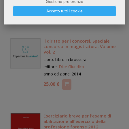
Gestione preferenze
25,00 €
Accetto tutti i cookie
Il diritto per i concorsi. Speciale
concorso in magistratura. Volume
Vol. 2
Libro: Libro in brossura
editore:
Dike Giuridica
anno edizione: 2014
25,00 €
Eserciziario breve per l'esame di
abilitazione all'esercizio della
professione forense 2012