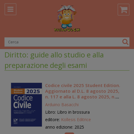
Diritto: guide allo studio e alla
preparazione degli esami
Codice civile 2025 Student Edition.
Aggiornato al D.L. 8 agosto 2025,
n. 117 e alla L. 8 agosto 2025, n.
118 di conversione del «Decreto
Arduino Basacchi
Economia» D.L. n. 95/2025
Libro: Libro in brossura
editore:
Kollesis Editrice
anno edizione: 2025