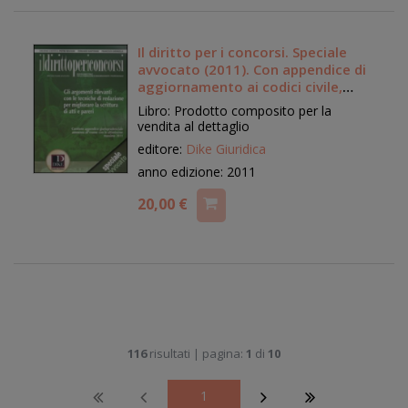
Il diritto per i concorsi. Speciale
avvocato (2011). Con appendice di
aggiornamento ai codici civile,
penale e amministrativo 2011
Libro: Prodotto composito per la
vendita al dettaglio
editore:
Dike Giuridica
anno edizione: 2011
20,00 €
116
risultati | pagina:
1
di
10
1