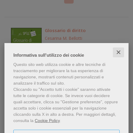
Glossario di diritto
Cesarina M. Bellotti
Libro
✕
editore:
Alpha Test
Informativa sull'utilizzo dei cookie
anno edizione: 2015
Questo sito web utilizza cookie e altre tecniche di
8,90 €
tracciamento per migliorare la tua esperienza di
navigazione, mostrarti contenuti personalizzati e
analizzare il traffico sul sito.
Cliccando su "Accetto tutti i cookie" saranno attivate
tutte le categorie di cookie.
Se invece vuoi decidere
quali accettare, clicca su "Gestione preferenze", oppure
Speciale concorso in magistratura.
accetta solo i cookie essenziali per la navigazione
Volume Vol. 1
cliccando sulla X in alto a destra.
Per maggiori dettagli,
Libro: Libro in brossura
consulta la
Cookie Policy
.
editore:
Dike Giuridica
anno edizione: 2014