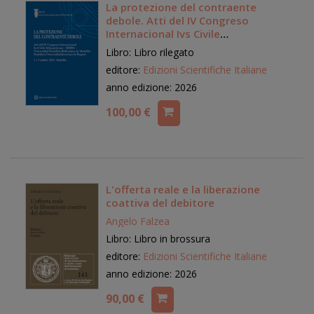
La protezione del contraente
debole. Atti del IV Congreso
Internacional Ivs Civile
Salmanticense, SISDiC, Universidad
Libro: Libro rilegato
Pontificia Bolivariana de Medellín,
editore:
Edizioni Scientifiche Italiane
Pontificia Universidad averiana de
Bogotá
anno edizione: 2026
100,00 €
L'offerta reale e la liberazione
coattiva del debitore
Angelo Falzea
Libro: Libro in brossura
editore:
Edizioni Scientifiche Italiane
anno edizione: 2026
90,00 €