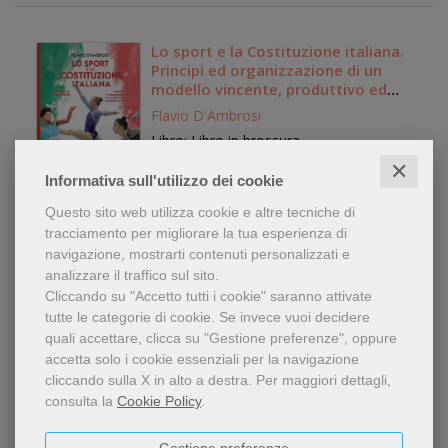
Lo sport e la Costituzione italiana.
Principi ed organizzazione di un
modello vincente, produttivo ed
inclusivo
Flavio D'Ambrosi
Libro: Libro in brossura
editore:
DFG Lab
✕
Informativa sull'utilizzo dei cookie
anno edizione: 2026
Questo sito web utilizza cookie e altre tecniche di
19,90 €
tracciamento per migliorare la tua esperienza di
navigazione, mostrarti contenuti personalizzati e
analizzare il traffico sul sito.
Cliccando su "Accetto tutti i cookie" saranno attivate
tutte le categorie di cookie.
Se invece vuoi decidere
«Pars quota» e apporzionamento.
quali accettare, clicca su "Gestione preferenze", oppure
Contributo allo studio sulla natura
accetta solo i cookie essenziali per la navigazione
complessa della divisione
cliccando sulla X in alto a destra.
Per maggiori dettagli,
Roberto Calvo
consulta la
Cookie Policy
.
Libro: Libro in brossura