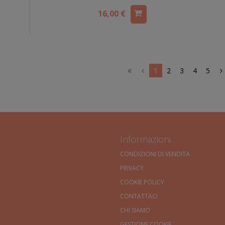
16,00 €
1
2
3
4
5
Informazioni
CONDIZIONI DI VENDITA
PRIVACY
COOKIE POLICY
CONTATTACI
CHI SIAMO
GESTIONE COOKIE