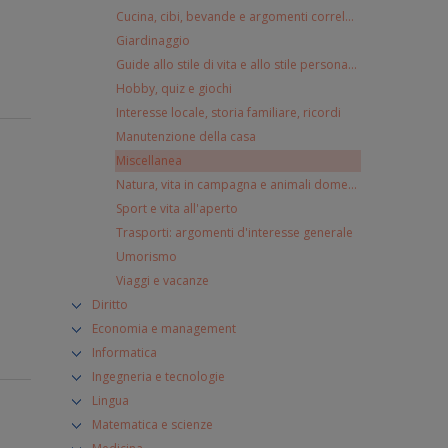
Cucina, cibi, bevande e argomenti correlati
Giardinaggio
Guide allo stile di vita e allo stile personale
Hobby, quiz e giochi
Interesse locale, storia familiare, ricordi
Manutenzione della casa
Miscellanea
Natura, vita in campagna e animali domestici
Sport e vita all'aperto
Trasporti: argomenti d'interesse generale
Umorismo
Viaggi e vacanze
Diritto
Economia e management
Informatica
Ingegneria e tecnologie
Lingua
Matematica e scienze