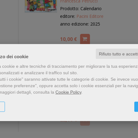
Francesca Petrucci
Prodotto: Calendario
editore:
Pacini Editore
anno edizione: 2025
10,00 €
Rifiuto tutto e accet
zzo dei cookie
a cookie e altre tecniche di tracciamento per migliorare la tua esperien
Calënder de Gherdëina 2026
nalizzati e analizzare il traffico sul sito.
tti i cookie" saranno attivate tutte le categorie di cookie.
Se invece vuo
Prodotto: Calendario
estione preferenze", oppure accetta solo i cookie essenziali per la navi
editore:
Union di Ladins de Gherdëina
maggiori dettagli, consulta la
Cookie Policy
.
anno edizione: 2025
22,00 €