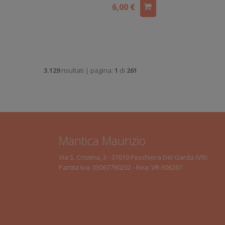
6,00 €
3.129
risultati | pagina:
1
di
261
Mantica Maurizio
Via S. Cristina, 3 - 37019 Peschiera Del Garda (VR)
Partita Iva: 03067790232 - Rea: VR-306267