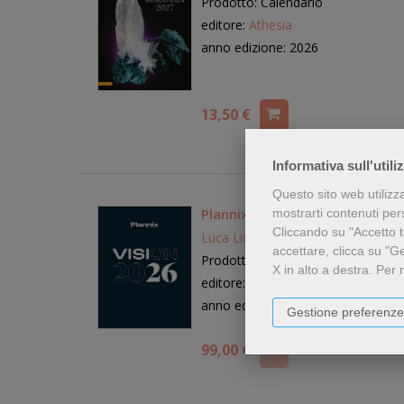
Prodotto: Calendario
editore:
Athesia
anno edizione: 2026
13,50 €
Informativa sull'utili
Questo sito web utilizz
Plannix Vision 2026
mostrarti contenuti perso
Cliccando su "Accetto tu
Luca Lixi
accettare, clicca su "G
Prodotto: Agenda o diario
X in alto a destra.
Per 
editore:
Plannix SCF
anno edizione: 2025
Gestione preferenze
99,00 €