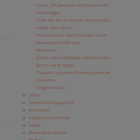
Cucina, cibi, bevande e argomenti correlati
Giardinaggio
Guide allo stile di vita e allo stile personale
Hobby, quiz e giochi
Interesse locale, storia familiare, ricordi
Manutenzione della casa
Miscellanea
Natura, vita in campagna e animali domestici
Sport e vita all'aperto
Trasporti: argomenti d'interesse generale
Umorismo
Viaggi e vacanze
Diritto
Economia e management
Informatica
Ingegneria e tecnologie
Lingua
Matematica e scienze