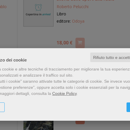
ablo
Roberto Pelucchi
Libro
editore:
Odoya
18,00 €
Rifiuto tutto e accet
zzo dei cookie
a cookie e altre tecniche di tracciamento per migliorare la tua esperien
Monviso (Itinerari geologici)
nalizzati e analizzare il traffico sul sito.
tti i cookie" saranno attivate tutte le categorie di cookie.
Se invece vuo
Cartine: Carta geografica ripiegata
estione preferenze", oppure accetta solo i cookie essenziali per la navi
editore:
Libreria Geografica
maggiori dettagli, consulta la
Cookie Policy
.
anno edizione: 2026
10,00 €