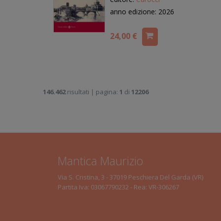
anno edizione: 2026
24,00 €
146.462
risultati | pagina:
1
di
12206
Mantica Maurizio
Via S. Cristina, 3 - 37019 Peschiera Del Garda (VR)
Partita Iva: 03067790232 - Rea: VR-306267