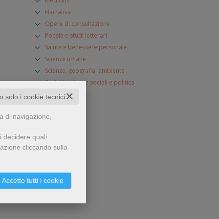
Medicina
Narrativa
Opere di consultazione
Poesia e studi letterari
Salute e benessere personale
Scienze umane
Scienze, geografia, ambiente
Società, scienze sociali e politica
✕
to solo i cookie tecnici
za di navigazione,
i decidere quali
gazione cliccando sulla
Accetto tutti i cookie