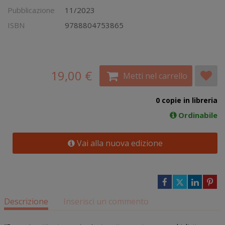
Pubblicazione
11/2023
ISBN
9788804753865
19,00 €
Metti nel carrello
0 copie in libreria
Ordinabile
Vai alla nuova edizione
Descrizione
Inserisci un commento