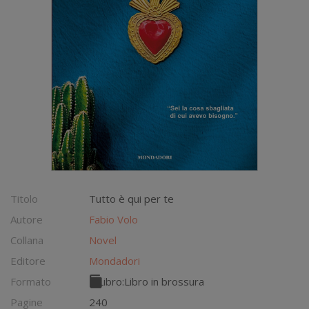
Titolo
Tutto è qui per te
Autore
Fabio Volo
Collana
Novel
Editore
Mondadori
Formato
Libro:
Libro in brossura
Pagine
240