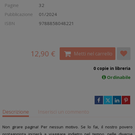
Pagine
32
Pubblicazione
01/2024
ISBN
9788858048221
12,90 €
Metti nel carrello
0 copie in libreria
Ordinabile
Descrizione
Inserisci un commento
Non girare pagina! Per nessun motivo. Se lo fai, il nostro povero
protagonista inizierà a viaggiare indietro nel tempo, nelle diverse