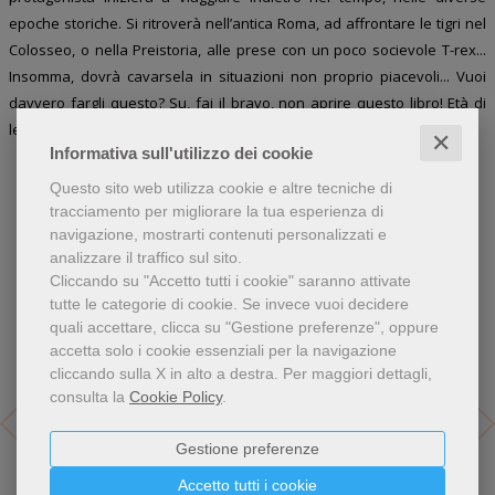
epoche storiche. Si ritroverà nell’antica Roma, ad affrontare le tigri nel
Colosseo, o nella Preistoria, alle prese con un poco socievole T-rex...
Insomma, dovrà cavarsela in situazioni non proprio piacevoli... Vuoi
davvero fargli questo? Su, fai il bravo, non aprire questo libro! Età di
lettura: da 4 anni.
✕
Informativa sull'utilizzo dei cookie
Questo sito web utilizza cookie e altre tecniche di
tracciamento per migliorare la tua esperienza di
navigazione, mostrarti contenuti personalizzati e
Libri dello stesso autore
analizzare il traffico sul sito.
Cliccando su "Accetto tutti i cookie" saranno attivate
tutte le categorie di cookie.
Se invece vuoi decidere
quali accettare, clicca su "Gestione preferenze", oppure
accetta solo i cookie essenziali per la navigazione
cliccando sulla X in alto a destra.
Per maggiori dettagli,
consulta la
Cookie Policy
.
Gestione preferenze
Accetto tutti i cookie