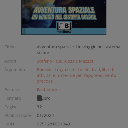
Titolo
Avventura spaziale. Un viaggio nel sistema
solare
Autori
Stefano Falai
,
Alessia Mazzei
Argomento
Bambini e ragazzi
Libri illustrati, libri di
attività, e materiale per l'apprendimento
precoce
Editore
Fantabooks
Formato
Libro
Pagine
32
Pubblicazione
01/2024
ISBN
9791281031043