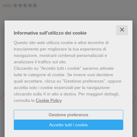
Voto
COMMENTA
✕
Informativa sull'utilizzo dei cookie
Questo sito web utilizza cookie e altre tecniche di
Libri dello stesso autore
tracciamento per migliorare la tua esperienza di
navigazione, mostrarti contenuti personalizzati e
analizzare il traffico sul sito.
Cliccando su "Accetto tutti i cookie" saranno attivate
tutte le categorie di cookie.
Se invece vuoi decidere
quali accettare, clicca su "Gestione preferenze", oppure
accetta solo i cookie essenziali per la navigazione
cliccando sulla X in alto a destra.
Per maggiori dettagli,
consulta la
Cookie Policy
.
Gestione preferenze
Accetto tutti i cookie