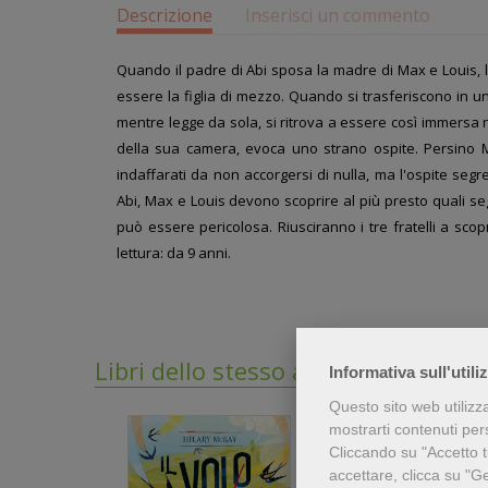
Descrizione
Inserisci un commento
Quando il padre di Abi sposa la madre di Max e Louis, l
essere la figlia di mezzo. Quando si trasferiscono in u
mentre legge da sola, si ritrova a essere così immersa ne
della sua camera, evoca uno strano ospite. Persino Ma
indaffarati da non accorgersi di nulla, ma l'ospite se
Abi, Max e Louis devono scoprire al più presto quali s
può essere pericolosa. Riusciranno i tre fratelli a scop
lettura: da 9 anni.
Libri dello stesso autore
Informativa sull'utili
Questo sito web utilizz
mostrarti contenuti perso
Cliccando su "Accetto tu
accettare, clicca su "G