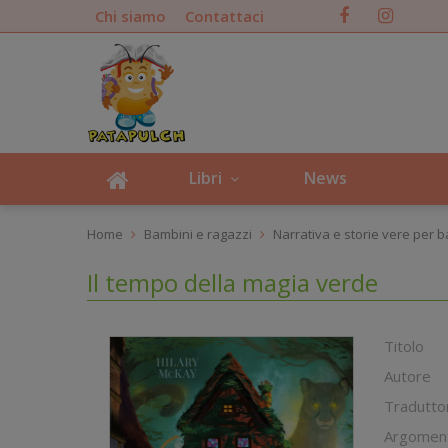
Chi siamo
Contattaci
Libri
News
Home
Bambini e ragazzi
Narrativa e storie vere per 
Il tempo della magia verde
Titolo
Autore
Tradutto
Argomen