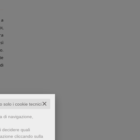
 a
i,
ra
sì
o.
te
di
✕
to solo i cookie tecnici
za di navigazione,
i decidere quali
gazione cliccando sulla