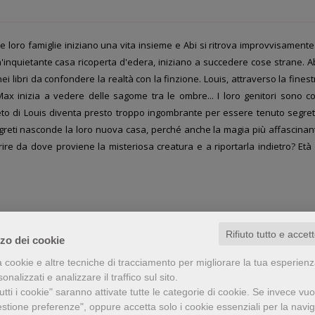
e loro famiglie iniziano una vita insieme e Abi si ritrova improvvisamente
n'inquietante casa ricoperta d'edera, iniziano a succedere cose strane. Ab
i libri da confondere la realtà con la finzione. Louis, attraverso la finest
x inizia a vedere delle sagome tra le ombre... I loro genitori sono co
greto di Louis diventa presto troppo ingombrante per essere tenuto segret
egreti nasconde la loro nuova casa, perché anche la magia più affascinan
rire da dove proviene la misteriosa creatura e a riportarla indietro? Età 
Rifiuto tutto e accet
zzo dei cookie
a cookie e altre tecniche di tracciamento per migliorare la tua esperien
nalizzati e analizzare il traffico sul sito.
tti i cookie" saranno attivate tutte le categorie di cookie.
Se invece vuo
estione preferenze", oppure accetta solo i cookie essenziali per la navi