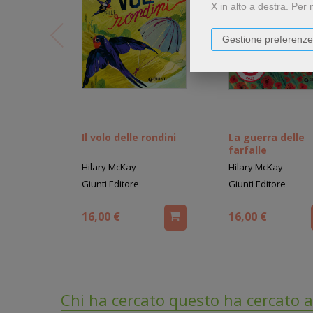
X in alto a destra.
Per 
Gestione preferenze
Il volo delle rondini
La guerra delle
farfalle
Hilary McKay
Hilary McKay
Giunti Editore
Giunti Editore
16,00 €
16,00 €
Chi ha cercato questo ha cercato a