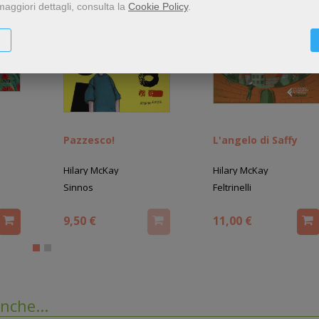
maggiori dettagli, consulta la
Cookie Policy
.
Pazzesco!
L'angelo di Saffy
Hilary McKay
Hilary McKay
Sinnos
Feltrinelli
9,50 €
11,00 €
nche...