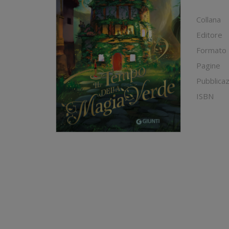
Collana
Editore
Formato
Pagine
Pubblica
ISBN