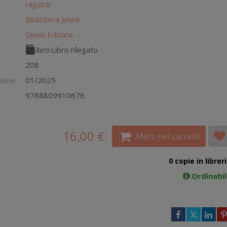
ragazzi
Biblioteca Junior
Giunti Editore
Libro:
Libro rilegato
208
zione
01/2025
9788809910676
16,00 €
Metti nel carrello
0 copie in librer
Ordinabi