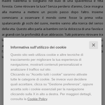
madre Valentina si svegliano nel buio di una spaventosa e fitta
foresta. Come ritrovare la luce? Senza perdersi d’animo, Cece insegna
alla mamma a mettere un piccolo passo dopo l’altro. Insieme
cominciano a osservare il mondo come fosse la prima volta:
spalancando gli occhi del cuore, mentre vanno alla ricerca del senso
della vita. Questo albo parla ai bambini con la dolcezza di una favola e
ai grandi con la profondità di un abbraccio. Tutti potranno ritrovare tra
le sue pagine la bellezza nascosta nelle piccole cose, il coraggio dietro
✕
alla fragilità e la forza dei legami che nulla può spezzare. Perché
Informativa sull'utilizzo dei cookie
l’amore non si perde mai. Si trasforma, vola e continua a fiorire. Età di
Questo sito web utilizza cookie e altre tecniche di
lettura: da 7 anni.
tracciamento per migliorare la tua esperienza di
navigazione, mostrarti contenuti personalizzati e
analizzare il traffico sul sito.
Cliccando su "Accetto tutti i cookie" saranno attivate
tutte le categorie di cookie.
Se invece vuoi decidere
Libri dello stesso autore
quali accettare, clicca su "Gestione preferenze", oppure
accetta solo i cookie essenziali per la navigazione
cliccando sulla X in alto a destra.
Per maggiori dettagli,
consulta la
Cookie Policy
.